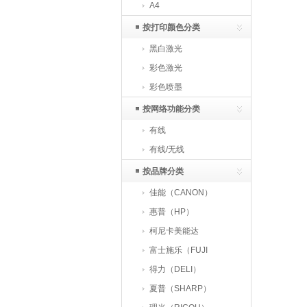
A4
按打印颜色分类
黑白激光
彩色激光
彩色喷墨
按网络功能分类
有线
有线/无线
按品牌分类
佳能（CANON）
惠普（HP）
柯尼卡美能达
（KONICAMINOLTA）
富士施乐（FUJI
XEROX）
得力（DELI）
夏普（SHARP）