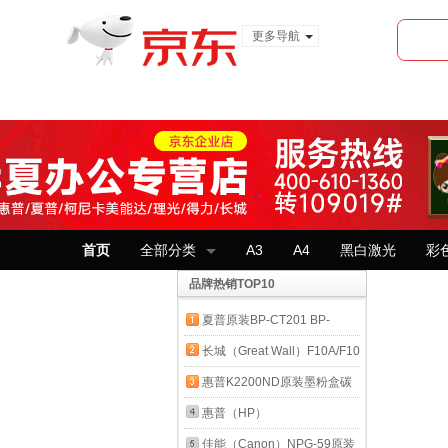
更多导航
服装城
食品
金融
首页
全部分类
A3
A4
黑白激光
彩
品牌热销TOP10
夏普原装BP-CT201 BP-
CT200 BP-CT300 2322
长城（Great Wall）F10A/F10
2522粉盒碳粉墨盒 BP-
原装正品墨粉碳粉盒 适用长
惠普K2200ND原装墨粉盒碳
CT200原装粉盒 大容量2322
城
粉硒鼓墨盒惠普耗材 K2200
惠普（HP）
2522 原装 碳粉
M6022/6024ADN;M8022/8024ADN
墨粉 707S 707L R707 三星
256A/256X/w1333A X适用
佳能（Canon）NPG-59原装