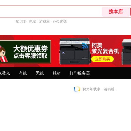
笔记本
电脑
游戏本
办公优选
色激光
有线
无线
耗材
打印服务器
努力加载中，请稍后...