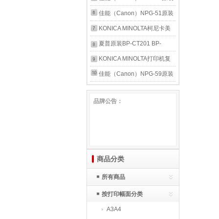
F10A 黑色标容碳粉盒（约印
D707S墨粉碳粉盒6000页 三
433a 436n 437n nda粉盒墨
墨粉碳粉盒 g59墨粉盒硒鼓
佳能（Canon）NPG-51原装
5400页）
星原装
粉墨盒硒鼓 适用436和433a
（适用
墨粉盒 G51墨粉硒鼓碳粉 适
KONICA MINOLTA柯尼卡美
低容56A墨粉粉盒7400页 惠
2206L/N/2224L/N/2202/2002/2204/2206AD/
用佳能2520/2525/2530打印
能达 c226粉盒原装 柯美
夏普原装BP-CT201 BP-
普原装
NPG-59标准装10200页
机耗材 NPG-51标准装14600
C226碳粉 C266墨粉墨盒柯
CT200 BP-CT300 2322
KONICA MINOLTA打印机复
页 2520/2525 粉盒墨盒碳粉
美c226原装碳粉TN223 柯尼
2522粉盒碳粉墨盒 BP-
印机一体机/打印机/工作台专
佳能（Canon）NPG-59原装
墨粉
卡美能达 TN223CMYK（四
CT300原装粉盒 适用2851
用 底座 机柜/铁皮柜结实耐用
墨粉碳粉盒 g59墨粉盒硒鼓
品牌公告：
色套装） L标准装（黑色
3151 原装 碳粉
黑色 600×550×445mm（适
（适用
10000页/彩色5000页）低容
合单层纸盒机器使用）
2206L/N/2224L/N/2202/2002/2204/2206AD/
NPG-59经济装5200页
商品分类
所有商品
按打印幅面分类
A3A4