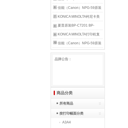
卡美能达 TN223K（黑色） H
M6022/6024ADN;M8022/8024ADN
墨粉 707S 707L R707 三星
256A/256X/w1333A X适用
佳能（Canon）NPG-59原装
大容量裝（黑色23000/彩色
F10A 黑色标容碳粉盒（约印
D707S墨粉碳粉盒6000页 三
433a 436n 437n nda粉盒墨
墨粉碳粉盒 g59墨粉盒硒鼓
KONICA MINOLTA柯尼卡美
200
5400页）
星原装
粉墨盒硒鼓 适用436和433a
（适用
能达 c226粉盒原装 柯美
夏普原装BP-CT201 BP-
低容56A墨粉粉盒7400页 惠
2206L/N/2224L/N/2202/2002/2204/2206AD/
C226碳粉 C266墨粉墨盒柯
CT200 BP-CT300 2322
KONICA MINOLTA打印机复
普原装
NPG-59标准装10200页
美c226原装碳粉TN223 柯尼
2522粉盒碳粉墨盒 BP-
印机一体机/打印机/工作台专
佳能（Canon）NPG-59原装
2204/2206 粉盒墨盒碳粉墨粉
卡美能达 TN223CMYK（四
CT300原装粉盒 适用2851
用 底座 机柜/铁皮柜结实耐用
墨粉碳粉盒 g59墨粉盒硒鼓
品牌公告：
色套装） L标准装（黑色
3151 原装 碳粉
黑色 600×550×445mm（适
（适用
10000页/
合单层纸盒机器使用）
2206L/N/2224L/N/2202/2002/2204/2206AD/
NPG-59经济装5200页
2204/2206 粉盒墨盒碳粉墨粉
商品分类
所有商品
按打印幅面分类
A3A4