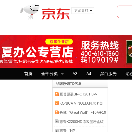
更多导航
服装城
食品
金融
首页
全部分类
A3
A4
黑白激光
彩
品牌热销TOP10
夏普原装BP-CT201 BP-
CT200 BP-CT300 2322
KONICA MINOLTA柯尼卡美
2522粉盒碳粉墨盒 BP-
能达 c226粉盒原装 柯美
长城（Great Wall）F10A/F10
CT200原装粉盒 大容量2322
C226碳粉 C266墨粉墨盒柯
原装正品墨粉碳粉盒 适用长
惠普K2200ND原装墨粉盒碳
2522 原装 碳粉
美c226原装碳粉TN223 柯尼
城
粉硒鼓墨盒惠普耗材 K2200
惠普（HP）