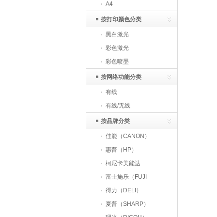
A4
按打印颜色分类
黑白激光
彩色激光
彩色喷墨
按网络功能分类
有线
有线/无线
按品牌分类
佳能（CANON）
惠普（HP）
柯尼卡美能达
（KONICAMINOLTA）
富士施乐（FUJI
XEROX）
得力（DELI）
夏普（SHARP）