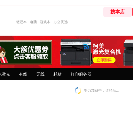
笔记本
电脑
游戏本
办公优选
色激光
有线
无线
耗材
打印服务器
努力加载中，请稍后...